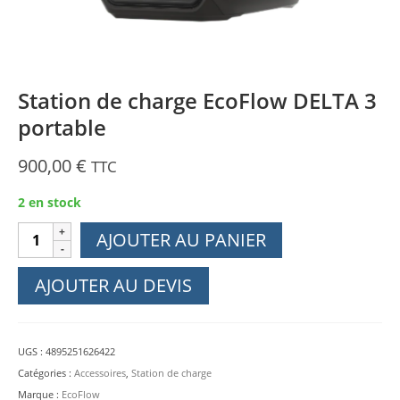
Station de charge EcoFlow DELTA 3
portable
900,00
€
TTC
2 en stock
quantité
AJOUTER AU PANIER
de
Station
AJOUTER AU DEVIS
de
charge
EcoFlow
UGS :
4895251626422
DELTA
Catégories :
Accessoires
,
Station de charge
3
Marque :
EcoFlow