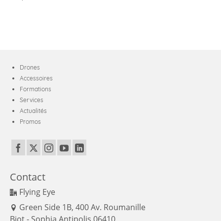
portable
Drones
Accessoires
Formations
Services
Actualités
Promos
Contact
Flying Eye
Green Side 1B, 400 Av. Roumanille
Biot - Sophia Antipolis 06410