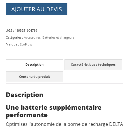
EcoFlow
AJOUTER AU DEVIS
Batterie
supplémentaire
DELTA
UGS :
4895251604789
2
Catégories :
Accessoires
,
Batteries et chargeurs
Max
Marque :
EcoFlow
Extra
Battery
Description
Caractéristiques techniques
Contenu du produit
Description
Une batterie supplémentaire
performante
Optimisez l'autonomie de la borne de recharge DELTA