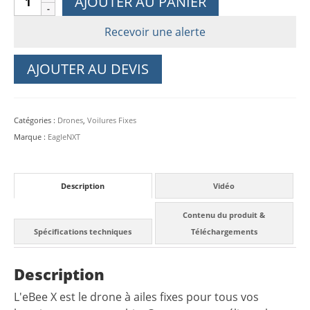
AJOUTER AU PANIER
de
Aile
Recevoir une alerte
volante
eBee
AJOUTER AU DEVIS
X
Eagle
NXT
Catégories :
Drones
,
Voilures Fixes
Marque :
EagleNXT
Description
Vidéo
Contenu du produit &
Spécifications techniques
Téléchargements
Description
L'eBee X est le drone à ailes fixes pour tous vos