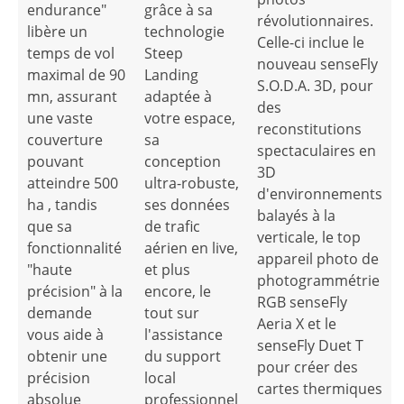
endurance"
grâce à sa
révolutionnaires.
libère un
technologie
Celle-ci inclue le
temps de vol
Steep
nouveau senseFly
maximal de 90
Landing
S.O.D.A. 3D, pour
mn, assurant
adaptée à
des
une vaste
votre espace,
reconstitutions
couverture
sa
spectaculaires en
pouvant
conception
3D
atteindre 500
ultra-robuste,
d'environnements
ha , tandis
ses données
balayés à la
que sa
de trafic
verticale, le top
fonctionnalité
aérien en live,
appareil photo de
"haute
et plus
photogrammétrie
précision" à la
encore, le
RGB senseFly
demande
tout sur
Aeria X et le
vous aide à
l'assistance
senseFly Duet T
obtenir une
du support
pour créer des
précision
local
cartes thermiques
absolue
professionnel