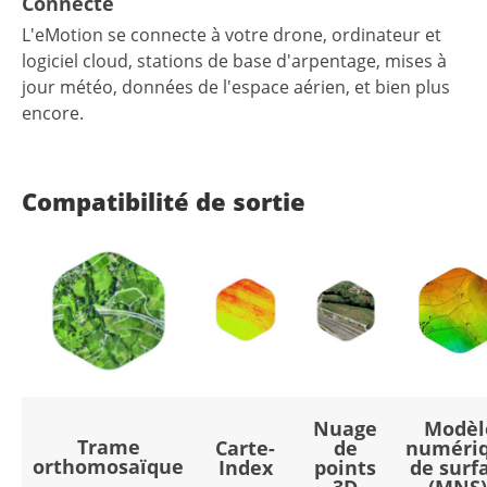
Connecté
L'eMotion se connecte à votre drone, ordinateur et
logiciel cloud, stations de base d'arpentage, mises à
jour météo, données de l'espace aérien, et bien plus
encore.
Compatibilité de sortie
Nuage
Modèl
Trame
Carte-
de
numéri
orthomosaïque
Index
points
de surf