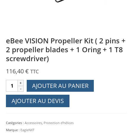
eBee VISION Propeller Kit ( 2 pins +
2 propeller blades + 1 Oring + 1 T8
screwdriver)
116,40
€
TTC
quantité
AJOUTER AU PANIER
de
eBee
AJOUTER AU DEVIS
VISION
Propeller
Kit
Catégories :
Accessoires
,
Protection d’hélices
(
Marque :
EagleNXT