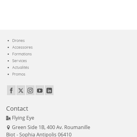
2
pins
+
2
propeller
blades
Drones
+
Accessoires
1
Formations
Oring
Services
+
Actualités
1
Promos
T8
screwdriver)
Contact
Flying Eye
Green Side 1B, 400 Av. Roumanille
Biot - Sophia Antipolis 06410