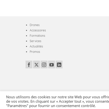
Drones
Accessoires
Formations
Services
Actualités
Promos
Nous utilisons des cookies sur notre site Web pour vous offri
de vos visites. En cliquant sur « Accepter tout », vous consent
Mentions Légales
-
Conditions générales de vente
-
Politique de co
"Paramètres" pour fournir un consentement contrôlé.