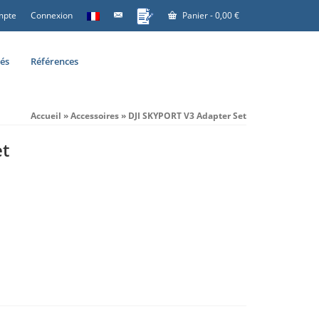
mpte
Connexion
Panier
-
0,00
€
tés
Références
Accueil
»
Accessoires
»
DJI SKYPORT V3 Adapter Set
et