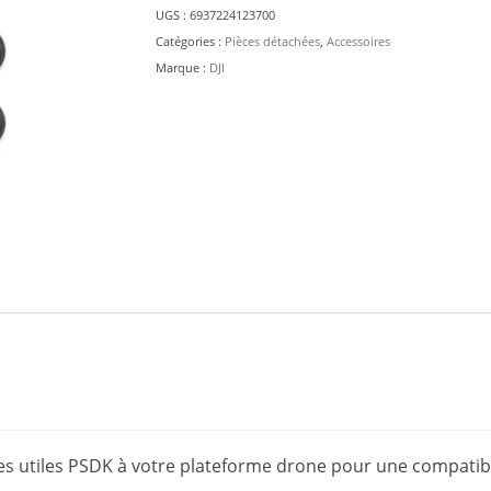
Adapter
UGS :
6937224123700
Set
Catégories :
Pièces détachées
,
Accessoires
Marque :
DJI
es utiles PSDK à votre plateforme drone pour une compatibi