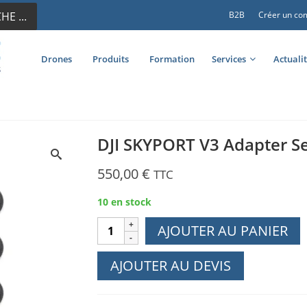
E ...
B2B
Créer un co
Drones
Produits
Formation
Services
Actuali
DJI SKYPORT V3 Adapter S
550,00
€
TTC
10 en stock
quantité
AJOUTER AU PANIER
de
DJI
AJOUTER AU DEVIS
SKYPORT
V3