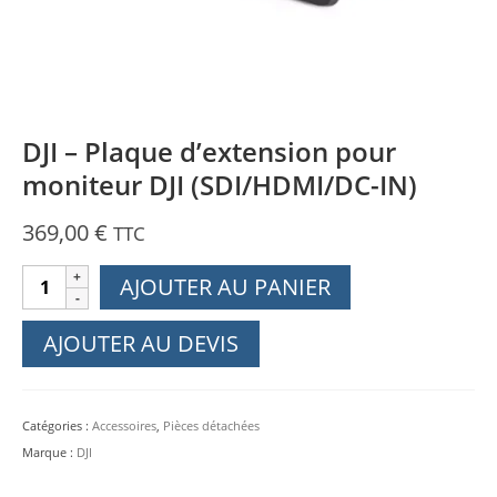
DJI – Plaque d’extension pour
moniteur DJI (SDI/HDMI/DC-IN)
369,00
€
TTC
quantité
AJOUTER AU PANIER
de
DJI
AJOUTER AU DEVIS
-
Plaque
d'extension
Catégories :
Accessoires
,
Pièces détachées
pour
Marque :
DJI
moniteur
DJI