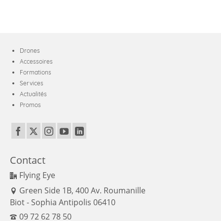
(SDI/HDMI/DC-
IN)
Drones
Accessoires
Formations
Services
Actualités
Promos
Contact
Flying Eye
Green Side 1B, 400 Av. Roumanille
Biot - Sophia Antipolis 06410
09 72 62 78 50