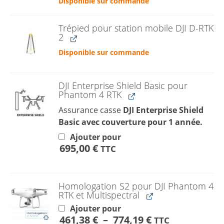
Disponible sur commande
Trépied pour station mobile DJI D-RTK
2
Disponible sur commande
DJI Enterprise Shield Basic pour
Phantom 4 RTK
Assurance casse
DJI Enterprise Shield
Basic avec couverture pour 1 année.
Ajouter pour
695,00
€
TTC
Homologation S2 pour DJI Phantom 4
RTK et Multispectral
Ajouter pour
Plage
461,38
€
–
774,19
€
TTC