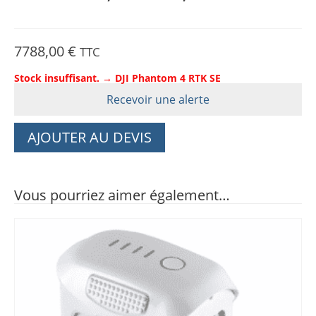
de
prix :
461,38 €
à
774,19 €
7788,00
€
TTC
Stock insuffisant. → DJI Phantom 4 RTK SE
Recevoir une alerte
AJOUTER AU DEVIS
Vous pourriez aimer également…