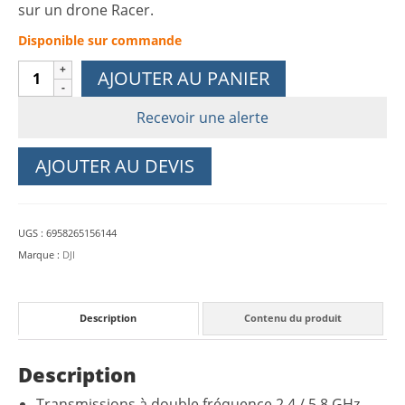
sur un drone Racer.
Disponible sur commande
quantité
AJOUTER AU PANIER
de
DJI
Recevoir une alerte
OcuSync
Système
AJOUTER AU DEVIS
pour
Goggles
Racing
UGS :
6958265156144
Edition
Marque :
DJI
Description
Contenu du produit
Description
Transmissions à double fréquence 2,4 / 5,8 GHz.