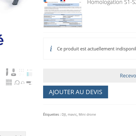
Homologation S1-S
Ce produit est actuellement indisponi
Recevo
AJOUTER AU DEVIS
Étiquettes :
DJI
,
mavic
,
Mini drone