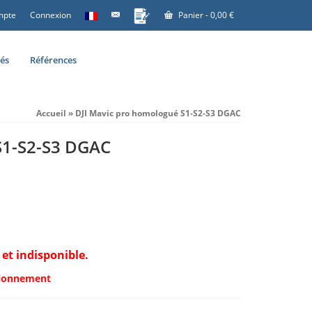
mpte
Connexion
Panier
-
0,00
€
tés
Références
Accueil
»
DJI Mavic pro homologué S1-S2-S3 DGAC
S1-S2-S3 DGAC
 et indisponible.
sionnement