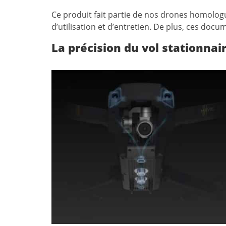
Ce produit fait partie de nos drones homologu
d’utilisation et d’entretien. De plus, ces do
La précision du vol stationnair