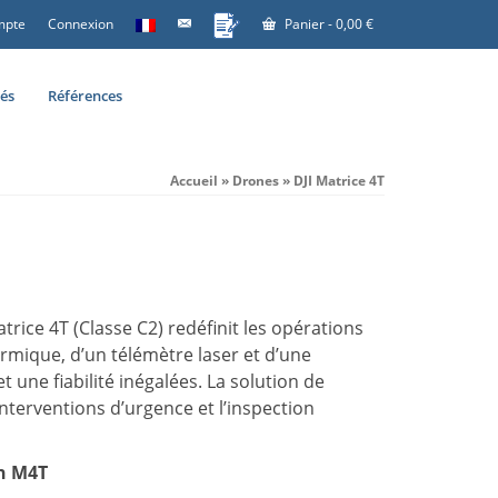
mpte
Connexion
Panier
-
0,00
€
tés
Références
Accueil
»
Drones
»
DJI Matrice 4T
trice 4T (Classe C2) redéfinit les opérations
rmique, d’un télémètre laser et d’une
et une fiabilité inégalées. La solution de
interventions d’urgence et l’inspection
un M4T