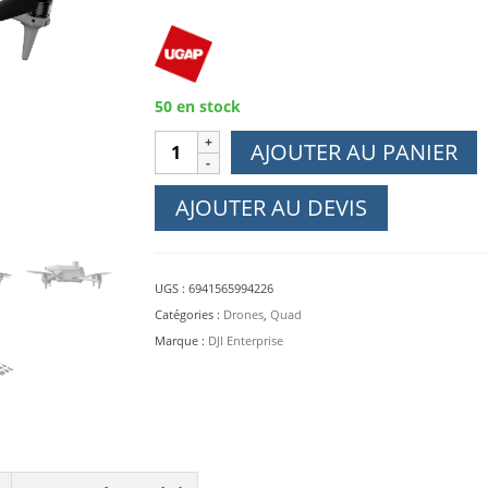
50 en stock
quantité
AJOUTER AU PANIER
de
DJI
AJOUTER AU DEVIS
Matrice
4T
UGS :
6941565994226
Catégories :
Drones
,
Quad
Marque :
DJI Enterprise