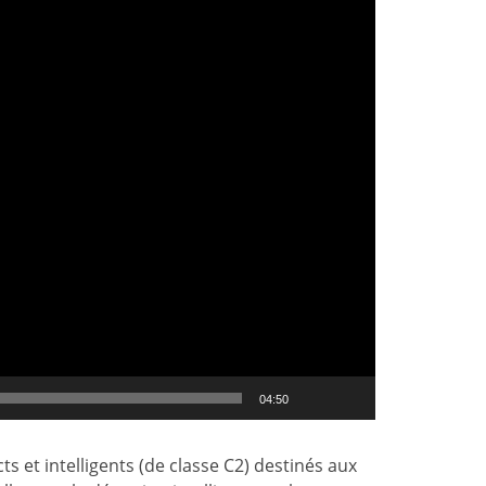
04:50
et intelligents (de classe C2) destinés aux