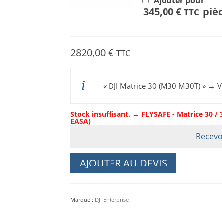
Ajouter pour
345,00
€
piè
TTC
2820,00
€
TTC
« DJI Matrice 30 (M30 M30T) »
→
V
Stock insuffisant. → FLYSAFE - Matrice 30 / 3
EASA)
Recevo
AJOUTER AU DEVIS
Marque :
DJI Enterprise