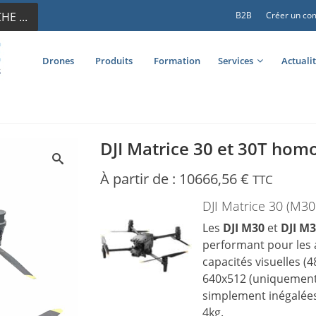
E ...
B2B
Créer un co
Drones
Produits
Formation
Services
Actuali
DJI Matrice 30 et 30T homo
À partir de :
10666,56
€
TTC
DJI Matrice 30 (M3
Les
DJI M30
et
DJI M
performant pour les a
capacités visuelles 
640x512 (uniquement 
simplement inégalées
4kg.