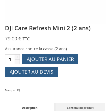
DJI Care Refresh Mini 2 (2 ans)
79,00
€
TTC
Assurance contre la casse (2 ans)
quantité
AJOUTER AU PANIER
de
DJI
AJOUTER AU DEVIS
Care
Refresh
Mini
Marque :
DJI
2
(2
ans)
Description
Contenu du produit