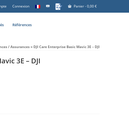
mpte
Connexion
Panier
-
0,00
€
tés
Références
ences / Assurances
»
DJI Care Enterprise Basic Mavic 3E – DJI
avic 3E – DJI