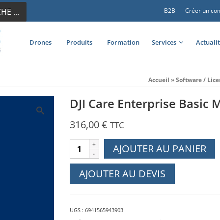
E ...
B2B
Créer un co
Drones
Produits
Formation
Services
Actuali
Accueil
»
Software / Lic
DJI Care Enterprise Basic M
316,00
€
TTC
quantité
AJOUTER AU PANIER
de
DJI
AJOUTER AU DEVIS
Care
Enterprise
Basic
UGS :
6941565943903
Mavic