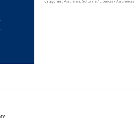
Catégories :
Assurance
,
Software / Licences / Assurances
3E
-
DJI
nte