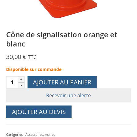
Cône de signalisation orange et
blanc
30,00
€
TTC
Disponible sur commande
quantité
AJOUTER AU PANIER
de
Cône
Recevoir une alerte
de
signalisation
AJOUTER AU DEVIS
orange
et
blanc
Catégories :
Accessoires
,
Autres