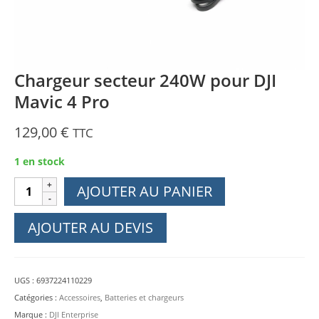
Chargeur secteur 240W pour DJI
Mavic 4 Pro
129,00
€
TTC
1 en stock
quantité
AJOUTER AU PANIER
de
Chargeur
AJOUTER AU DEVIS
secteur
240W
pour
UGS :
6937224110229
DJI
Catégories :
Accessoires
,
Batteries et chargeurs
Mavic
Marque :
DJI Enterprise