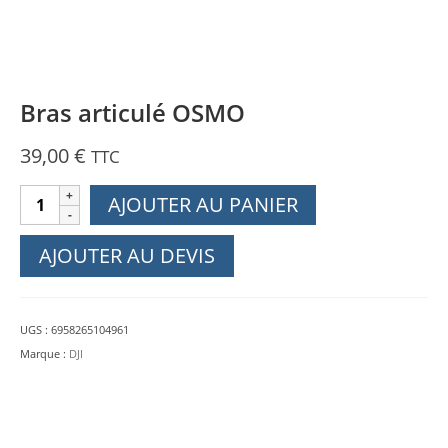
Bras articulé OSMO
39,00
€
TTC
quantité
AJOUTER AU PANIER
de
Bras
AJOUTER AU DEVIS
articulé
OSMO
UGS :
6958265104961
Marque :
DJI