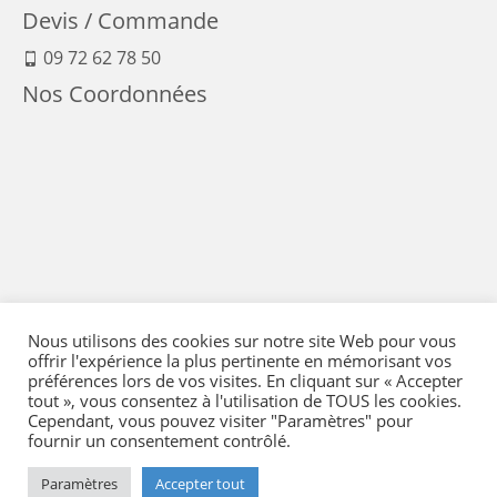
Devis / Commande
09 72 62 78 50
Nos Coordonnées
Nous utilisons des cookies sur notre site Web pour vous
offrir l'expérience la plus pertinente en mémorisant vos
préférences lors de vos visites. En cliquant sur « Accepter
tout », vous consentez à l'utilisation de TOUS les cookies.
Cependant, vous pouvez visiter "Paramètres" pour
fournir un consentement contrôlé.
Mentions Légales
-
Conditions générales de vente
-
Politique de confidentialité
-
Politique qualité
-
Moyens de paiement
-
Expédition et retour
-
Paramètres
Accepter tout
Réglementation
-
Plan du site
- © 2026 Flying Eye