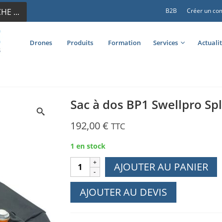
E ...
B2B
Créer un co
Drones
Produits
Formation
Services
Actuali
Sac à dos BP1 Swellpro Sp
192,00
€
TTC
1 en stock
quantité
AJOUTER AU PANIER
de
Sac
AJOUTER AU DEVIS
à
dos