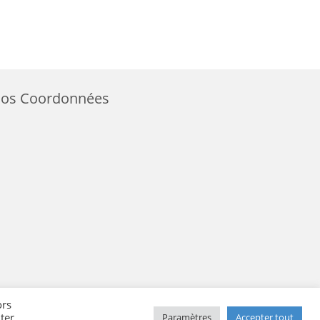
os Coordonnées
ors
ter
Paramètres
Accepter tout