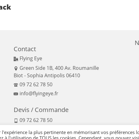
ack
N
Contact
Flying Eye
Green Side 1B, 400 Av. Roumanille
Biot - Sophia Antipolis 06410
09 72 62 78 50
info@flyingeye.fr
Devis / Commande
09 72 62 78 50
r l'expérience la plus pertinente en mémorisant vos préférences l
ez à l'utilisation de TOUS les cookies. Cependant, vous pouvez visi