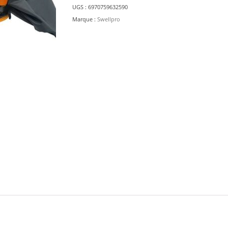
BP1
UGS :
6970759632590
Swellpro
Marque :
Swellpro
SplashDrone
4