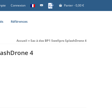
mpte
Connexion
Panier
-
0,00
€
tés
Références
Accueil
»
Sac à dos BP1 Swellpro SplashDrone 4
lashDrone 4