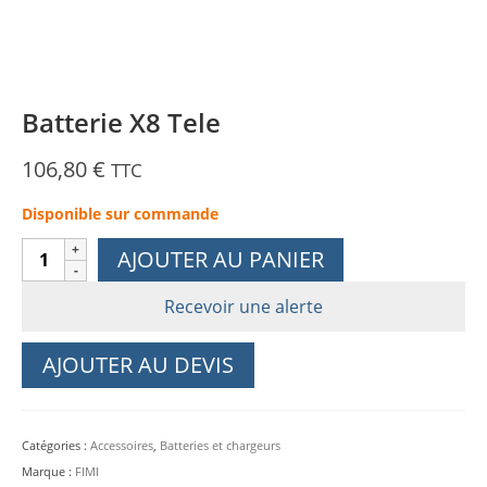
Batterie X8 Tele
106,80
€
TTC
Disponible sur commande
quantité
AJOUTER AU PANIER
de
Batterie
Recevoir une alerte
X8
Tele
AJOUTER AU DEVIS
Catégories :
Accessoires
,
Batteries et chargeurs
Marque :
FIMI