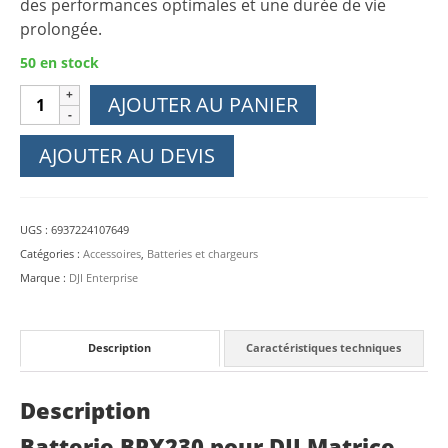
des performances optimales et une durée de vie
prolongée.
50 en stock
quantité
AJOUTER AU PANIER
de
Batterie
AJOUTER AU DEVIS
pour
DJI
Matrice
UGS :
6937224107649
4D
Catégories :
Accessoires
,
Batteries et chargeurs
Series
Marque :
DJI Enterprise
Description
Caractéristiques techniques
Description
Batterie BPX230 pour DJI Matrice