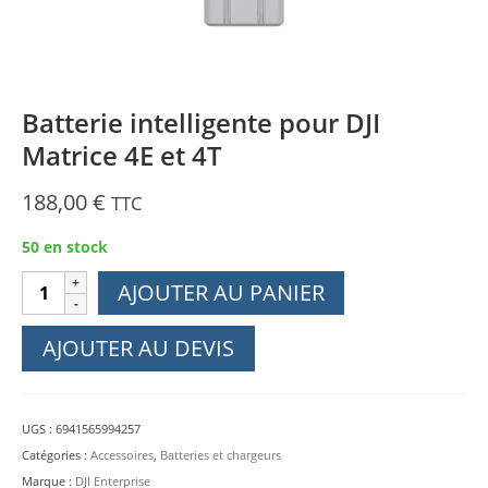
Batterie intelligente pour DJI
Matrice 4E et 4T
188,00
€
TTC
50 en stock
quantité
AJOUTER AU PANIER
de
Batterie
AJOUTER AU DEVIS
intelligente
pour
DJI
UGS :
6941565994257
Matrice
Catégories :
Accessoires
,
Batteries et chargeurs
4E
Marque :
DJI Enterprise