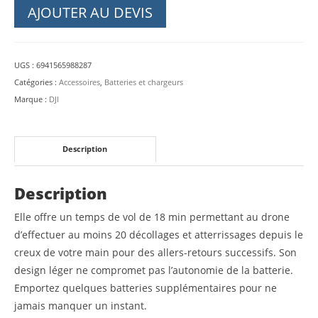
Batterie
AJOUTER AU DEVIS
de
vol
intelligente
UGS :
6941565988287
-
Catégories :
Accessoires
,
Batteries et chargeurs
DJI
Marque :
DJI
Neo
Description
Description
Elle offre un temps de vol de 18 min
permettant au drone
d’effectuer au moins 20 décollages et atterrissages depuis le
creux de votre main pour des allers-retours successifs
. Son
design léger ne compromet pas l’autonomie de la batterie.
Emportez quelques batteries supplémentaires pour ne
jamais manquer un instant.