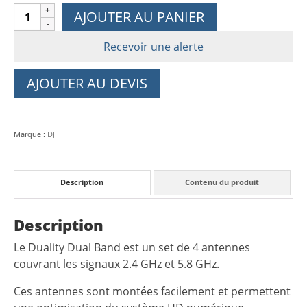
quantité
AJOUTER AU PANIER
de
Antennes
Recevoir une alerte
Duality
Dual
AJOUTER AU DEVIS
Band
pour
DJI
Marque :
DJI
FPV
Description
Contenu du produit
Description
Le Duality Dual Band est un set de 4 antennes
couvrant les signaux 2.4 GHz et 5.8 GHz.
Ces antennes sont montées facilement et permettent