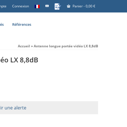
mpte
Connexion
Panier
-
0,00
€
tés
Références
Accueil
»
Antenne longue portée vidéo LX 8,8dB
éo LX 8,8dB
ir une alerte