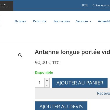
E ...
B2B
Créer un co
Drones
Produits
Formation
Services
Actuali
Antenne longue portée vid
90,00
€
TTC
Disponible
quantité
AJOUTER AU PANIER
de
Antenne
Recevo
longue
portée
AJOUTER AU DEVIS