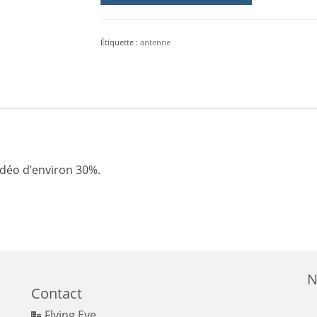
vidéo
LX
8,8dB
Étiquette :
antenne
idéo d’environ 30%.
N
Contact
Flying Eye