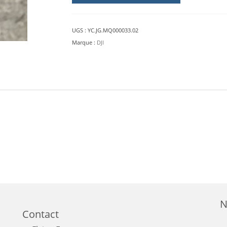
DJI
M30
UGS :
YC.JG.MQ000033.02
Marque :
DJI
N
Contact