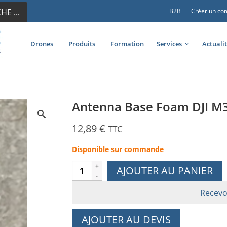
E ...
B2B
Créer un co
Drones
Produits
Formation
Services
Actuali
Antenna Base Foam DJI M
12,89
€
TTC
Disponible sur commande
quantité
AJOUTER AU PANIER
de
Antenna
Recevo
Base
Foam
AJOUTER AU DEVIS