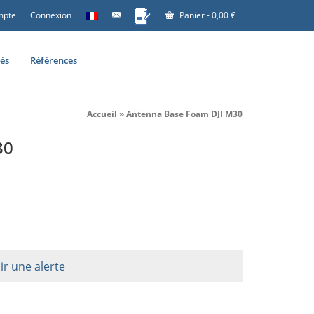
mpte
Connexion
Panier
-
0,00
€
tés
Références
Accueil
»
Antenna Base Foam DJI M30
30
ir une alerte