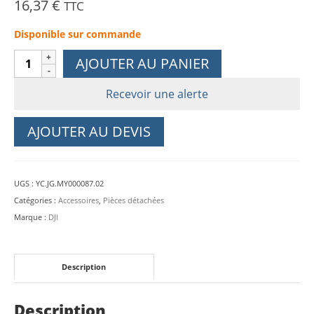
16,37
€
TTC
Disponible sur commande
quantité
AJOUTER AU PANIER
de
Amortisseur
Recevoir une alerte
nacelle
Rubber
AJOUTER AU DEVIS
Damper
DJI
Matrice
UGS :
YC.JG.MY000087.02
300
Catégories :
Accessoires
,
Pièces détachées
RTK
Marque :
DJI
Description
Description