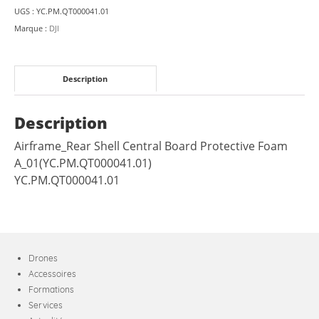
Foam
UGS :
YC.PM.QT000041.01
A_01
Marque :
DJI
DJI
M30
Description
Description
Airframe_Rear Shell Central Board Protective Foam
A_01(YC.PM.QT000041.01)
YC.PM.QT000041.01
Drones
Accessoires
Formations
Services