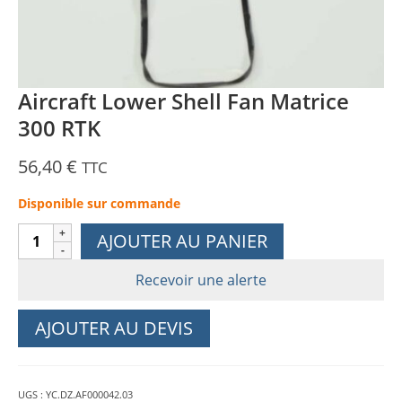
Aircraft Lower Shell Fan Matrice
300 RTK
56,40
€
TTC
Disponible sur commande
quantité
AJOUTER AU PANIER
de
Aircraft
Recevoir une alerte
Lower
Shell
AJOUTER AU DEVIS
Fan
Matrice
300
UGS :
YC.DZ.AF000042.03