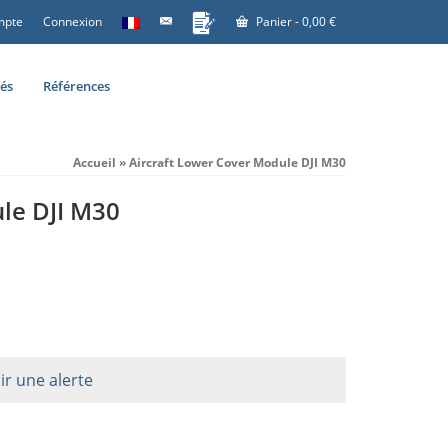
mpte
Connexion
Panier
-
0,00
€
tés
Références
Accueil
»
Aircraft Lower Cover Module DJI M30
le DJI M30
ir une alerte