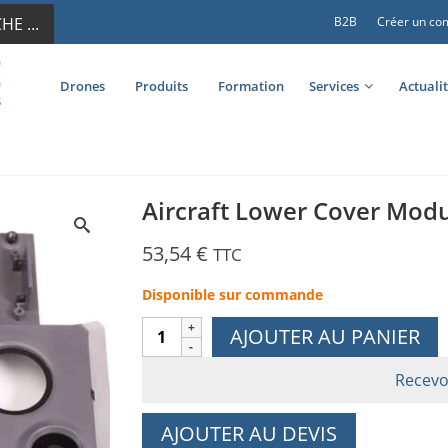
E ...
B2B
Créer un co
Drones
Produits
Formation
Services
Actuali
Aircraft Lower Cover Modu
53,54
€
TTC
Disponible sur commande
quantité
AJOUTER AU PANIER
de
Aircraft
Recevo
Lower
Cover
AJOUTER AU DEVIS