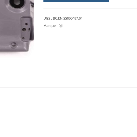
Module
DJI
M30
UGS :
BC.EN.SS000487.01
Marque :
DJI