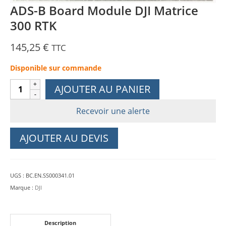
ADS-B Board Module DJI Matrice
300 RTK
145,25
€
TTC
Disponible sur commande
quantité
AJOUTER AU PANIER
de
ADS-
Recevoir une alerte
B
Board
AJOUTER AU DEVIS
Module
DJI
Matrice
UGS :
BC.EN.SS000341.01
300
Marque :
DJI
RTK
Description