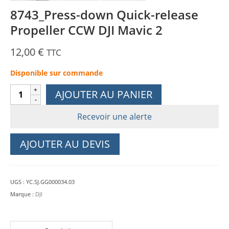
8743_Press-down Quick-release
Propeller CCW DJI Mavic 2
12,00
€
TTC
Disponible sur commande
quantité
AJOUTER AU PANIER
de
8743_Press-
Recevoir une alerte
down
Quick-
AJOUTER AU DEVIS
release
Propeller
CCW
UGS :
YC.SJ.GG000034.03
DJI
Marque :
DJI
Mavic
2