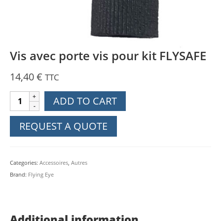
Vis avec porte vis pour kit FLYSAFE
14,40
€
TTC
Vis
ADD TO CART
avec
porte
REQUEST A QUOTE
vis
pour
kit
Categories:
Accessoires
,
Autres
FLYSAFE
Brand:
Flying Eye
quantity
Additional information