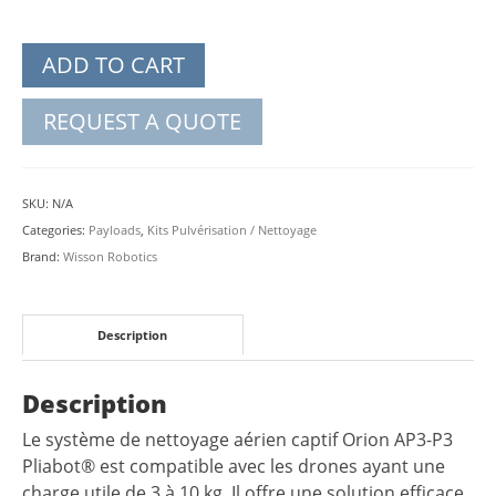
ADD TO CART
REQUEST A QUOTE
SKU:
N/A
Categories:
Payloads
,
Kits Pulvérisation / Nettoyage
Brand:
Wisson Robotics
Description
Description
Le système de nettoyage aérien captif Orion AP3-P3
Pliabot® est compatible avec les drones ayant une
charge utile de 3 à 10 kg. Il offre une solution efficace