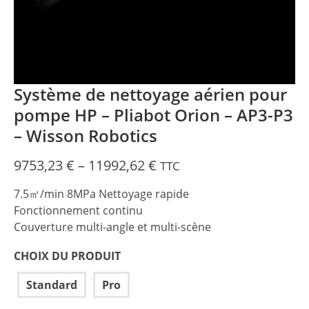
Système de nettoyage aérien pour
pompe HP – Pliabot Orion – AP3-P3
– Wisson Robotics
Price
9753,23
€
–
11992,62
€
TTC
range:
7.5㎡/min 8MPa Nettoyage rapide
9753,23 €
Fonctionnement continu
through
Couverture multi-angle et multi-scène
11992,62 €
CHOIX DU PRODUIT
Standard
Pro