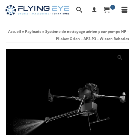
0
Accueil
»
Payloads
»
Système de nettoyage aérien pour pompe HP –
Pliabot Orion – AP3-P3 – Wisson Robotics