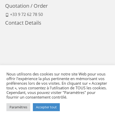
Quotation / Order
+33 9 72 62 78 50
Contact Details
Nous utilisons des cookies sur notre site Web pour vous
offrir l'expérience la plus pertinente en mémorisant vos
préférences lors de vos visites. En cliquant sur « Accepter
tout », vous consentez à l'utilisation de TOUS les cookies.
Cependant, vous pouvez visiter "Paramètres" pour
fournir un consentement contrôlé.
Legal Notice
-
Terms of Sales
-
Politique de confidentialité
-
Means of payment
Paramètres
Accepter tout
-
Delivery and return
-
Regulation
-
Sitemap
- © 2026 Flying Eye