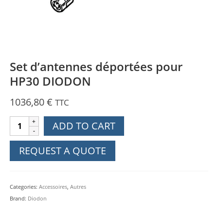
Set d’antennes déportées pour
HP30 DIODON
1036,80
€
TTC
Set
ADD TO CART
d’antennes
déportées
REQUEST A QUOTE
pour
HP30
DIODON
Categories:
Accessoires
,
Autres
quantity
Brand:
Diodon