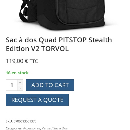
Sac à dos Quad PITSTOP Stealth
Edition V2 TORVOL
119,00
€
TTC
16 en stock
Sac
ADD TO CART
à
dos
REQUEST A QUOTE
Quad
PITSTOP
Stealth
SKU:
3700693501378
Edition
Categories:
Accessoires
,
Valise / Sac à Dos