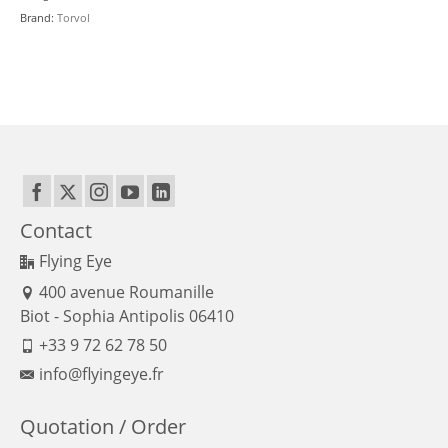
V2
Brand:
Torvol
TORVOL
quantity
Contact
Flying Eye
400 avenue Roumanille
Biot - Sophia Antipolis 06410
+33 9 72 62 78 50
info@flyingeye.fr
Quotation / Order