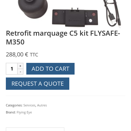
Retrofit marquage C5 kit FLYSAFE-
M350
288,00
€
TTC
Retrofit
ADD TO CART
marquage
C5
REQUEST A QUOTE
kit
FLYSAFE-
M350
Categories:
Services
,
Autres
quantity
Brand:
Flying Eye