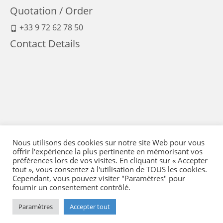
Quotation / Order
+33 9 72 62 78 50
Contact Details
Nous utilisons des cookies sur notre site Web pour vous
offrir l'expérience la plus pertinente en mémorisant vos
préférences lors de vos visites. En cliquant sur « Accepter
tout », vous consentez à l'utilisation de TOUS les cookies.
Cependant, vous pouvez visiter "Paramètres" pour
fournir un consentement contrôlé.
Legal Notice
-
Terms of Sales
-
Politique de confidentialité
-
Means of payment
Paramètres
Accepter tout
-
Delivery and return
-
Regulation
-
Sitemap
- © 2026 Flying Eye