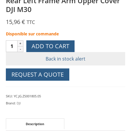
Rear Left Frame Arm Upper Cover
DJI M30
15,96
€
TTC
Disponible sur commande
Rear
ADD TO CART
Left
Frame
Back in stock alert
Arm
Upper
REQUEST A QUOTE
Cover
DJI
M30
SKU:
YC.JG.ZS001805.05
quantity
Brand:
DJI
Description