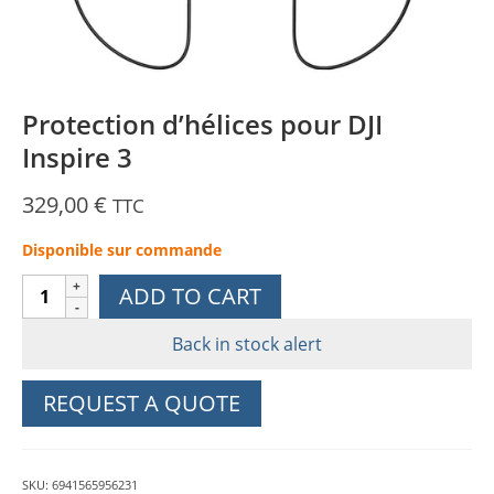
Protection d’hélices pour DJI
Inspire 3
329,00
€
TTC
Disponible sur commande
Protection
ADD TO CART
d'hélices
pour
Back in stock alert
DJI
Inspire
REQUEST A QUOTE
3
quantity
SKU:
6941565956231