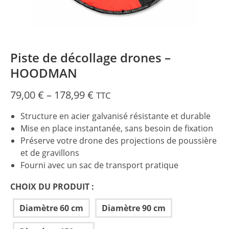
Piste de décollage drones –
HOODMAN
Price
79,00
€
–
178,99
€
TTC
range:
Structure en acier galvanisé résistante et durable
79,00 €
Mise en place instantanée, sans besoin de fixation
through
Préserve votre drone des projections de poussière
178,99 €
et de gravillons
Fourni avec un sac de transport pratique
CHOIX DU PRODUIT :
Diamètre 60 cm
Diamètre 90 cm