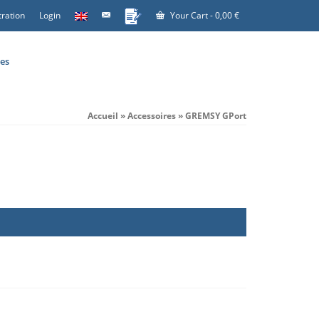
tration
Login
Your Cart
-
0,00
€
es
Accueil
»
Accessoires
»
GREMSY GPort