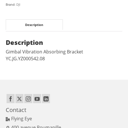
3
Brand:
DJI
quantity
Description
Description
Gimbal Vibration Absorbing Bracket
YC.JG.YZ000542.08
Contact
Flying Eye
400 avenue Roumanille