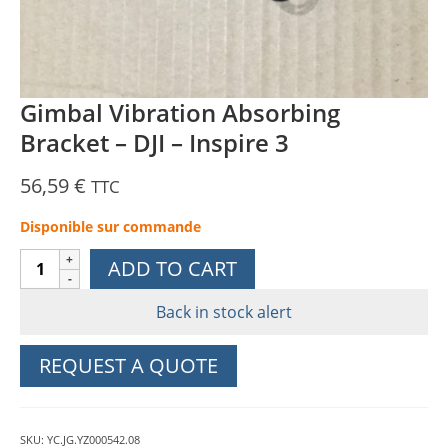
Gimbal Vibration Absorbing
Bracket – DJI – Inspire 3
56,59
€
TTC
Disponible sur commande
Gimbal
ADD TO CART
Vibration
Absorbing
Back in stock alert
Bracket
-
REQUEST A QUOTE
DJI
-
Inspire
SKU:
YC.JG.YZ000542.08