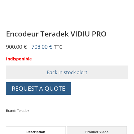
Encodeur Teradek VIDIU PRO
Original
Current
900,00
€
708,00
€
TTC
price
price
Indisponible
was:
is:
900,00 €.
708,00 €.
Back in stock alert
REQUEST A QUOTE
Brand:
Teradek
Description
Product Video