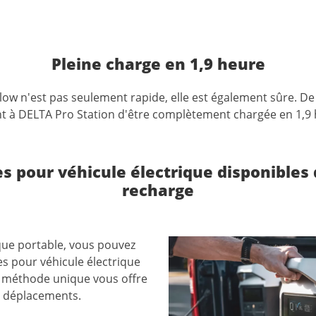
Pleine charge en 1,9 heure
low
n'est
pas
seulement
rapide,
elle
est
également
sûre. De
t
à
DELTA
Pro
Station
d'être
complètement
chargée
en
1,9
nes pour véhicule électrique disponibles
recharge
ique portable, vous pouvez
es pour véhicule électrique
te méthode unique vous offre
s déplacements.