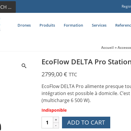
CH ...
Regis
Drones
Produits
Formation
Services
Referenc
Accueil
»
Accesso
EcoFlow DELTA Pro Statio
2799,00
€
TTC
EcoFlow DELTA Pro alimente presque tous 
intégration est possible à domicile. C’e
(multicharge 6 500 W).
Indisponible
EcoFlow
ADD TO CART
DELTA