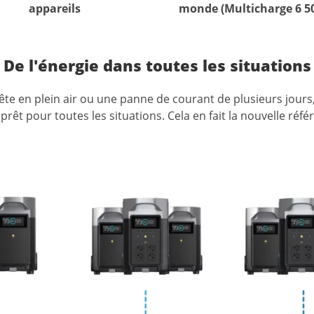
appareils
monde (Multicharge 6 5
De l'énergie dans toutes les situations
ête
en
plein
air
ou
une
panne
de
courant
de
plusieurs
jours
prêt
pour
toutes
les
situations.
Cela
en
fait
la
nouvelle
réfé