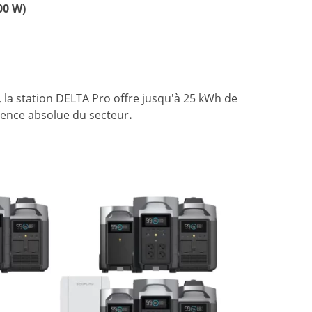
00 W)
,
la
station
DELTA
Pro
offre
jusqu'à
25
kWh
de
rence
absolue
du secteur
.