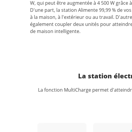
W,
qui
peut
être
augmentée
à
4
500
W
grâce
à
D'une part, la station
Alimente
99,99
%
de
vos
à
la
maison,
à
l'extérieur
ou
au
travail. D'autr
également
coupler
deux
unités
pour
atteindr
de
maison
intelligente.
La station élec
La fonction MultiCharge permet d'atteindr