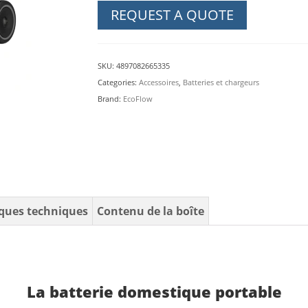
Pro
REQUEST A QUOTE
Station
d'énergie
3600W
SKU:
4897082665335
3600Wh
Categories:
Accessoires
,
Batteries et chargeurs
quantity
Brand:
EcoFlow
iques techniques
Contenu de la boîte
La batterie domestique portable