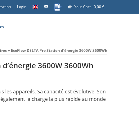
tration
Login
Your Cart
-
0,00
€
es
ires
»
EcoFlow DELTA Pro Station d’énergie 3600W 3600Wh
n d’énergie 3600W 3600Wh
les appareils. Sa capacité est évolutive. Son
st également la charge la plus rapide au monde