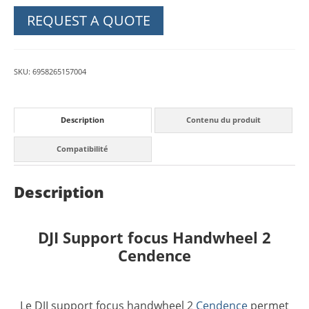
2
REQUEST A QUOTE
-
radiocommande
Cendence
SKU:
6958265157004
quantity
Description
Contenu du produit
Compatibilité
Description
DJI Support focus Handwheel 2
Cendence
Le DJI support focus handwheel 2
Cendence
permet