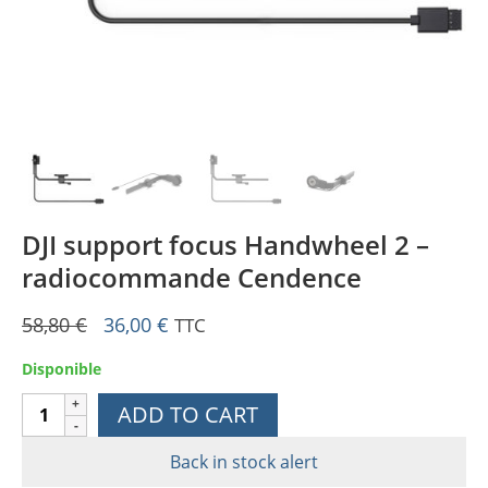
DJI support focus Handwheel 2 –
radiocommande Cendence
Original
Current
58,80
€
36,00
€
TTC
price
price
Disponible
was:
is:
58,80 €.
36,00 €.
DJI
ADD TO CART
support
focus
Back in stock alert
Handwheel