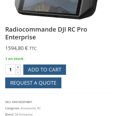
Radiocommande DJI RC Pro
Enterprise
1594,80
€
TTC
1 en stock
Radiocommande
ADD TO CART
DJI
RC
REQUEST A QUOTE
Pro
Enterprise
quantity
SKU:
6941565974891
Categories:
Accessoires
,
RC
Brand:
DJI Enterprise