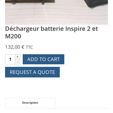
Déchargeur batterie Inspire 2 et
M200
132,00
€
TTC
Déchargeur
ADD TO CART
batterie
Inspire
REQUEST A QUOTE
2
et
M200
quantity
Description