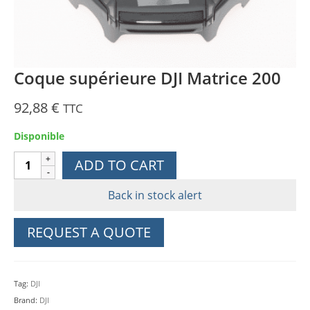
Coque supérieure DJI Matrice 200
92,88
€
TTC
Disponible
Coque
ADD TO CART
supérieure
DJI
Back in stock alert
Matrice
200
REQUEST A QUOTE
quantity
Tag:
DJI
Brand:
DJI