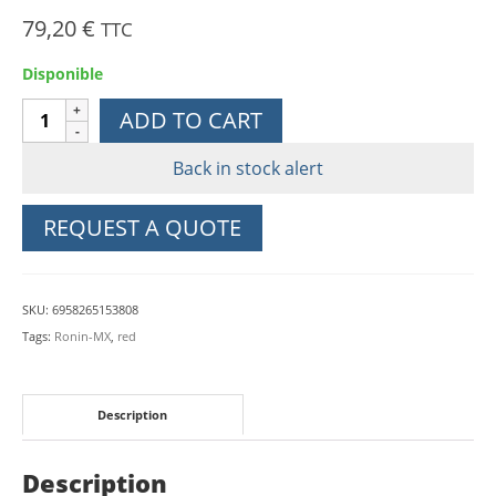
79,20
€
TTC
Disponible
Câble
ADD TO CART
de
contrôle
Back in stock alert
RSS
RED
REQUEST A QUOTE
pour
Ronin-
MX
SKU:
6958265153808
quantity
Tags:
Ronin-MX
,
red
Description
Description