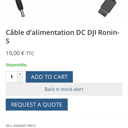
Câble d’alimentation DC DJI Ronin-
S
19,00
€
TTC
Disponible
Câble
ADD TO CART
d'alimentation
DC
Back in stock alert
DJI
Ronin-
REQUEST A QUOTE
S
quantity
SKU:
6958265178672