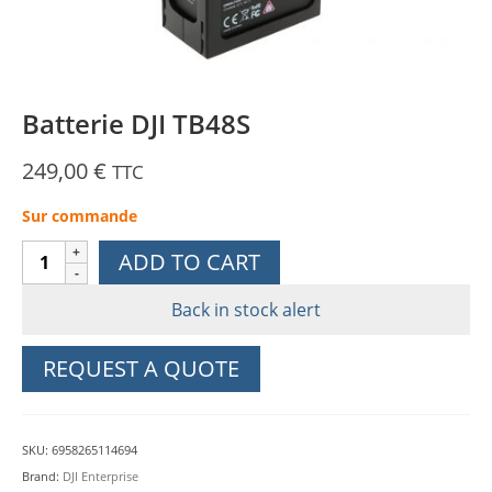
Batterie DJI TB48S
249,00
€
TTC
Sur commande
Batterie
ADD TO CART
DJI
TB48S
Back in stock alert
quantity
REQUEST A QUOTE
SKU:
6958265114694
Brand:
DJI Enterprise