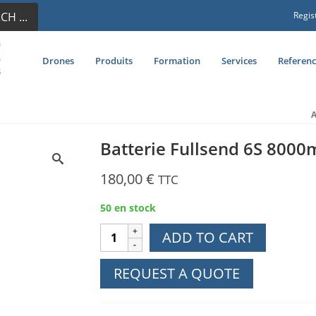
CH ...
Regis
Drones
Produits
Formation
Services
Referenc
A
Batterie Fullsend 6S 8000
180,00
€
TTC
50 en stock
Batterie
ADD TO CART
Fullsend
6S
REQUEST A QUOTE
8000mAh
Li-