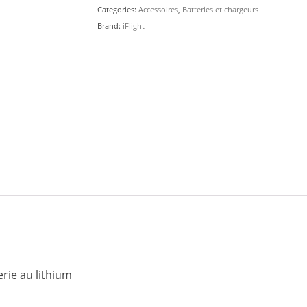
Ion
Categories:
Accessoires
,
Batteries et chargeurs
quantity
Brand:
iFlight
erie au lithium