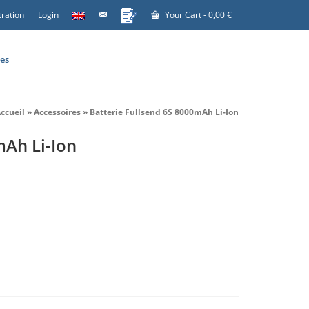
tration
Login
Your Cart
-
0,00
€
es
ccueil
»
Accessoires
»
Batterie Fullsend 6S 8000mAh Li-Ion
mAh Li-Ion